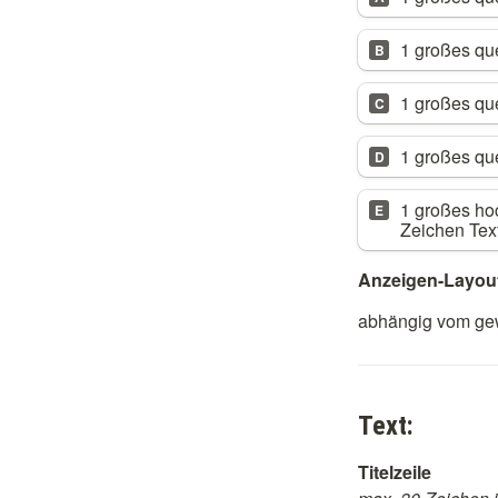
1 großes que
B
1 großes que
C
1 großes qu
D
1 großes hoc
E
Zeichen Tex
Anzeigen-Layout
abhängig vom ge
Text:
Titelzeile 