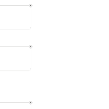
*
*
*