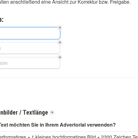
alten anschließend eine Ansicht zur Korrektur bzw. Freigabe.
n:
*
*
*
nbilder / Textlänge
*
/Text möchten Sie in Ihrem Advertorial verwenden?
rformatiges + 1 kleines hochformatiges Bild + 2300 Zeichen Te