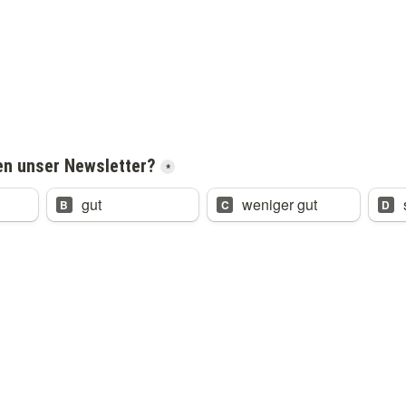
nen unser Newsletter?
*
gut
weniger gut
B
C
D